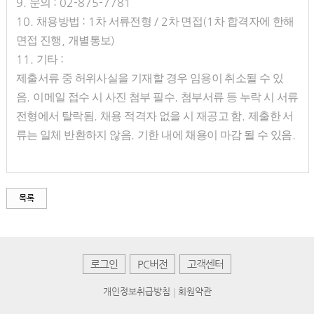
9.
:
02-875-7781
문의
10.
: 1
/ 2
(1
채용방법
차 서류전형
차 면접
차 합격자에 한해
,
)
면접 진행
개별통보
11.
:
기타
제출서류 중 허위사실을 기재할 경우 임용이 취소될 수 있
.
.
음
이메일 접수 시 사진 첨부 필수
첨부서류 등 누락 시 서류
.
.
전형에서 탈락됨
채용 적격자 없을 시 재공고 함
제출한 서
.
.
류는 일체 반환하지 않음
기한 내에 채용이 마감 될 수 있음
목록
로그인
PC버전
고객센터
개인정보취급방침
회원약관