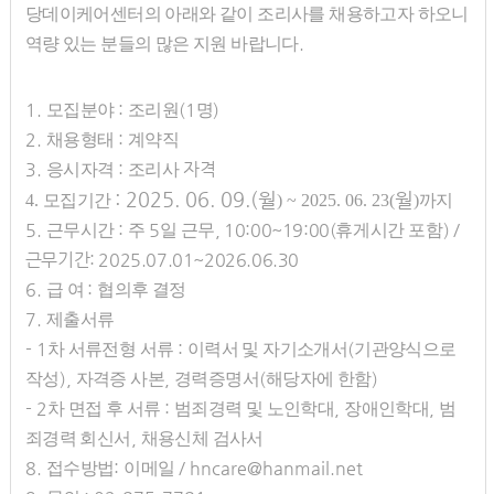
당데이케어센터의 아래와 같이 조리사를 채용하고자 하오니
.
역량 있는 분들의 많은 지원 바랍니다
1.
:
(1
)
모집분야
조리원
명
2.
:
채용형태
계약직
3.
:
자격
응시자격
조리사
: 2025. 06. 09.(
월
월
4.
모집기간
) ~ 2025. 06. 23(
)
까지
5.
:
5
, 10:00~19:00(
) /
근무시간
주
일 근무
휴게시간 포함
근무기간: 2025.07.01~2026.06.30
6.
:
급 여
협의후 결정
7.
제출서류
- 1
:
(
차 서류전형 서류
이력서 및 자기소개서
기관양식으로
),
,
(
)
작성
자격증 사본
경력증명서
해당자에 한함
- 2
:
,
,
차 면접 후 서류
범죄경력 및 노인학대
장애인학대
범
,
죄경력 회신서
채용신체 검사서
8.
:
/ hncare@hanmail.net
접수방법
이메일