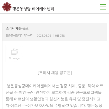
조리사 채용 공고
|
행운동성당데이케어센터
2025.06.09
HIT 758
[
]
조리사 채용 공고문
,
,
행운동성당데이케어센터에서는 경증 치매
중풍
허약 어르
·
신을 주
야간 동안 안전하게 보호하며 각종 전문프로그램을
통해 어르신의 생활안정과 심신기능을 유지 및 증진시키고
·
.
자 어르신 주
야간보호사업을 수행하고 있습니다
행운동성